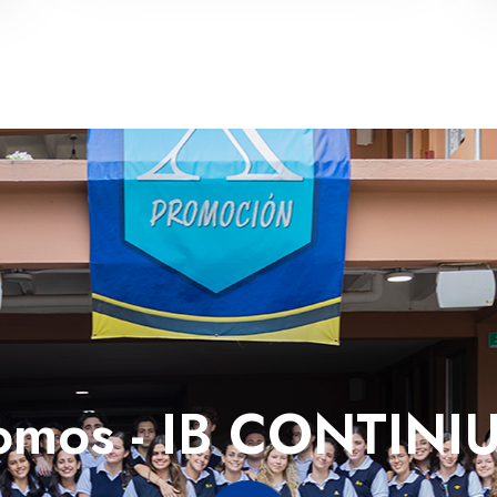
omos -
IB CONTINI