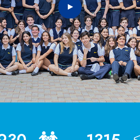
930
1315