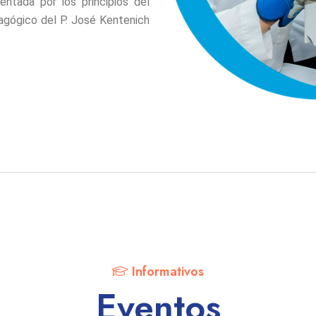
rientada por los principios del
gógico del P. José Kentenich
Informativos
Eventos