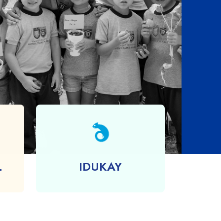
01
L
IDUKAY