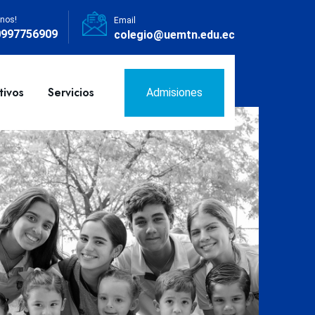
nos!
Email
0997756909
colegio@uemtn.edu.ec
tivos
Servicios
Admisiones