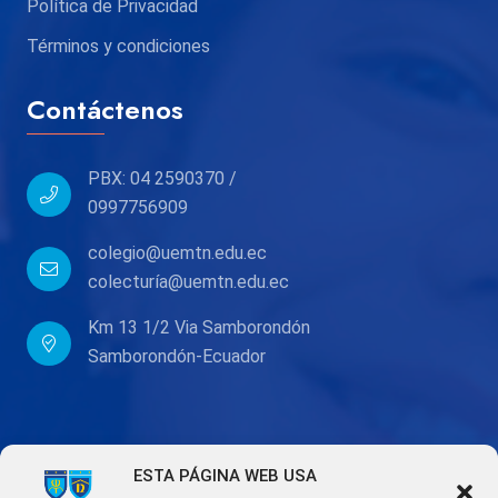
Política de Privacidad
Términos y condiciones
Contáctenos
PBX: 04 2590370 /
0997756909
colegio@uemtn.edu.ec
colecturía@uemtn.edu.ec
Km 13 1/2 Via Samborondón
Samborondón-Ecuador
ESTA PÁGINA WEB USA