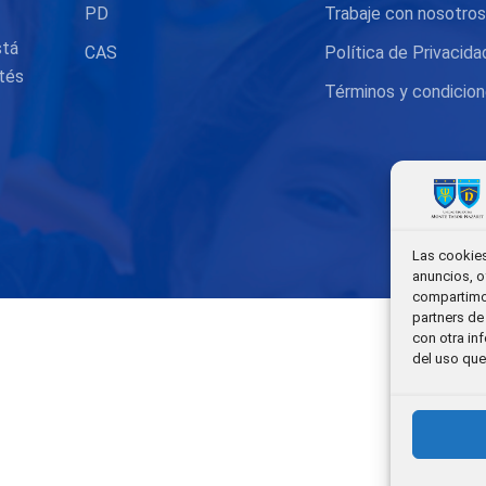
PD
Trabaje con nosotro
stá
CAS
Política de Privacida
tés
Términos y condicio
Las cookies
anuncios, o
compartimos
partners de
con otra in
del uso que