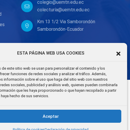
colegio@uemtn.edu.ec
s
colecturía@uemtn.edu.ec
d
Km 13 1/2 Via Samborondón
nes
Samborondón-Ecuador
ESTA PÁGINA WEB USA COOKIES
 de este sitio web se usan para personalizar el contenido y los
frecer funciones de redes sociales y analizar el tráfico. Además,
 información sobre el uso que haga del sitio web con nuestros
 redes sociales, publicidad y análisis web, quienes pueden combinarla
formación que les haya proporcionado o que hayan recopilado a partir
 haya hecho de sus servicios.
Aceptar
Política de cookies
Declaración de privacidad