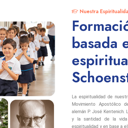
Nuestra Espiritualid
Formació
basada e
espiritu
Schoenst
La espiritualidad de nues
Movimiento Apostólico d
alemán P. José Kentenich. La
y la santidad de la vida 
espiritualidad y en base a