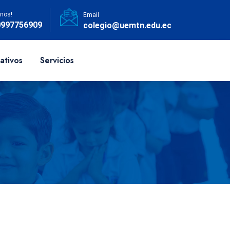
nos!
Email
0997756909
colegio@uemtn.edu.ec
ativos
Servicios