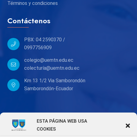
Términos y condiciones
Contáctenos
PBX: 04 2590370 /
0997756909
colegio@uemtn.edu.ec
colecturía@uemtn.edu.ec
Km 13 1/2 Via Samborondón
Samborondón-Ecuador
ESTA PÁGINA WEB USA
COOKIES