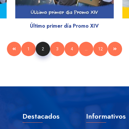
Último primer día Promo XIV
1
2
3
4
…
12
Destacados
Informativos