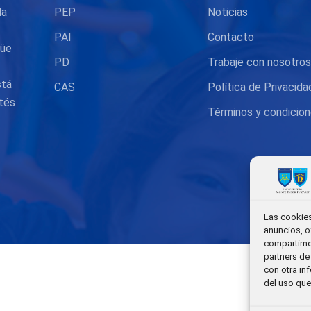
la
PEP
Noticias
PAI
Contacto
güe
PD
Trabaje con nosotro
stá
CAS
Política de Privacida
tés
Términos y condicio
Las cookies
anuncios, o
compartimos
partners de
con otra in
del uso que