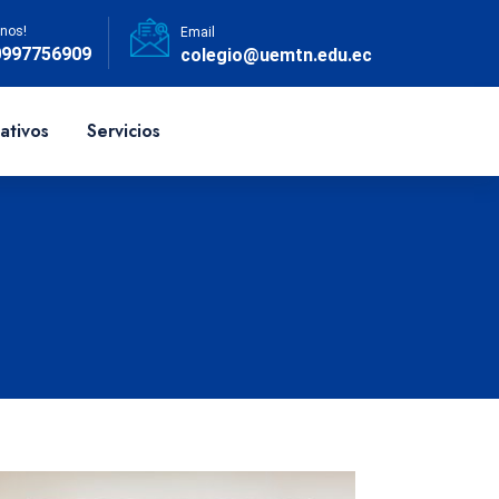
nos!
Email
0997756909
colegio@uemtn.edu.ec
ativos
Servicios