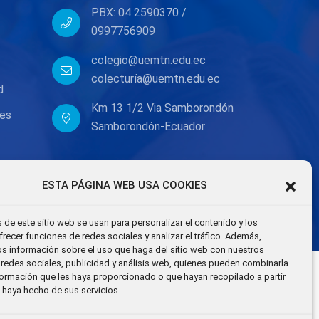
PBX: 04 2590370 /
0997756909
colegio@uemtn.edu.ec
s
colecturía@uemtn.edu.ec
d
Km 13 1/2 Via Samborondón
nes
Samborondón-Ecuador
ESTA PÁGINA WEB USA COOKIES
 de este sitio web se usan para personalizar el contenido y los
frecer funciones de redes sociales y analizar el tráfico. Además,
 información sobre el uso que haga del sitio web con nuestros
 redes sociales, publicidad y análisis web, quienes pueden combinarla
formación que les haya proporcionado o que hayan recopilado a partir
 haya hecho de sus servicios.