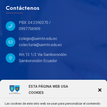
Contáctenos
PBX: 04 2590370 /
0997756909
colegio@uemtn.edu.ec
colecturía@uemtn.edu.ec
Km 13 1/2 Via Samborondón
Samborondón-Ecuador
ESTA PÁGINA WEB USA
COOKIES
Las cookies de este sitio web se usan para personalizar el contenido