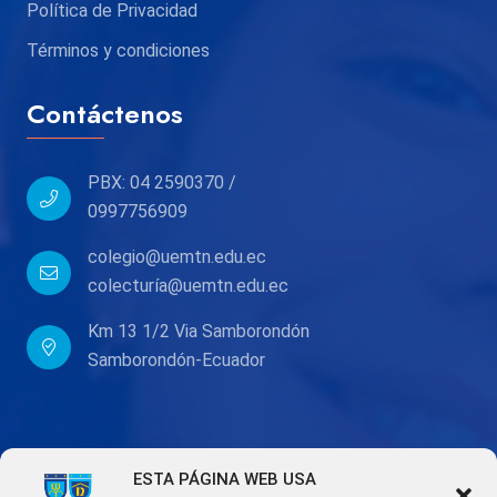
Política de Privacidad
Términos y condiciones
Contáctenos
PBX: 04 2590370 /
0997756909
colegio@uemtn.edu.ec
colecturía@uemtn.edu.ec
Km 13 1/2 Via Samborondón
Samborondón-Ecuador
ESTA PÁGINA WEB USA