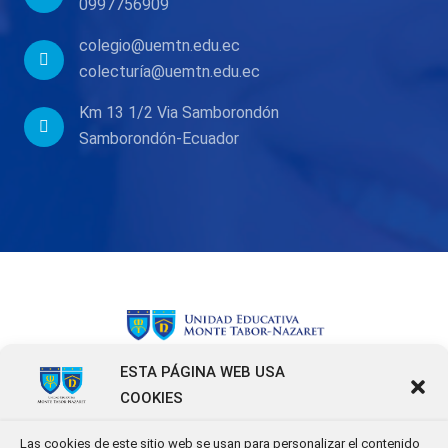
0997756909
colegio@uemtn.edu.ec
colecturía@uemtn.edu.ec
Km 13 1/2 Via Samborondón
Samborondón-Ecuador
ESTA PÁGINA WEB USA
COOKIES
Las cookies de este sitio web se usan para personalizar el contenido