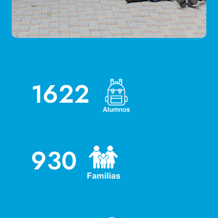
1622
930