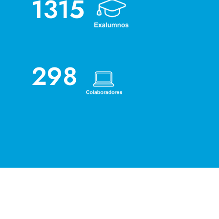
1315
298